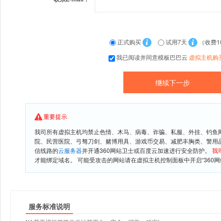
正式购买
试用7天
（收费1
我已阅读并同意模板巴巴云
虚拟主机购
重要提示
我司所有虚拟主机均禁止色情、木马、病毒、诈骗、私服、外挂、钓鱼
院、民营医院、弓驽刀剑、赌博用具、游戏币交易、减肥丰胸类、警用
信线路的
云服务器
并开通360网站卫士或百度云加速进行安全防护。
我
才能绑定域名。 可能受攻击的网站请在虚拟主机控制面板中开启“360网
服务标准说明