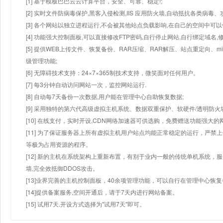
[1] 基于模板巴巴云云计算平台，安全、可靠、稳定!;
[2] 实时文件防病毒保护,黑客入侵检测,IIS 应用防火墙,自动抵抗各类病毒、
[3] 各个网站以独立进程运行,不会被其他站点负载影响,在自己的空间中可以使用
[4] 功能强大控制面板,可以直接修改FTP密码,自行停止网站,自行绑定域名,
[5] 提供WEB上传文件、恢复备份、RAR压缩、RAR解压、站点重定向
级管理功能;
[6] 无障碍技术支持：24×7×365制技术支持，微笑面对任何用户。
[7] 每3分钟自动访问网站一次，监控网站运行.
[8] 自动每7天备份一次数据,用户能在管理中心自助恢复数据;
[9] 采用独特的第六代高级虚拟主机系统、数据双重保护、软硬件/透明防火
[10] 在线支付，实时开设,CDN网络加速器可供选购，免费赠送功能强大
[11] 为了保证服务器上所有虚拟主机用户站点均能正常稳定的运行，严禁上
等极为占用资源的程序。
[12] 新的主机在系统架构上重新布置，有别于业内一般的传统单机系统，
墙,完全效抵御DDOS攻击。
[13]业界完善的主机控制面板，40余项管理功能，可以自行在管理中心恢
[14]提供备案服务,空间开通后，请于7天内进行网站备案。
[15] 试用7天.开设方式选择为"试用7天"即可。