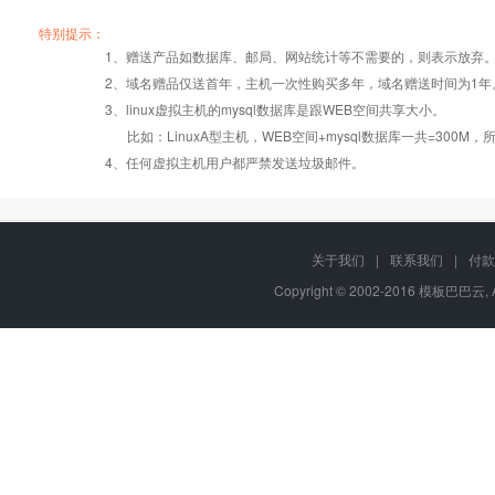
产品编号
产品编号
产品编号
B002
B002
B002
A003
A003
A003
B003
B003
B003
特别提示：
1、赠送产品如数据库、邮局、网站统计等不需要的，则表示放弃
2、域名赠品仅送首年，主机一次性购买多年，域名赠送时间为1年
操作系统
设置首页
数据定期备份
Windows2008
Windows2008
Windows2008
3、linux虚拟主机的mysql数据库是跟WEB空间共享大小。
比如：LinuxA型主机，WEB空间+mysql数据库一共=3
PHP
版本:5.2.17/
错误页面定义
数据自助恢复
4、任何虚拟主机用户都严禁发送垃圾邮件。
5.3.27/5.4.28
ASP
rar在线压缩
10重安全保障
关于我们
|
联系我们
|
付款
Copyright © 2002-2016 模板巴巴云, A
ASP.net
免费预装软件
千兆防火墙系统
java/jsp
Urlrewrite
QQ全球免费电话
MSSQL
24x7x365
版本:2000/2005/
流量分析
在线有问必答