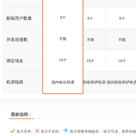
5个
邮箱用户数量
5个
5个
5个
不限
并发连接数
不限
不限
不限
10个
绑定域名
10个
15个
15个
机房线路
国内双线/BGP机房
国内电信/联通
国内双线/BGP机房
国内双线/BGP机
图标说明：
产品名称
产品名称
产品名称
基础型
基础型
基础型
标准型
标准型
标准型
企业型
企业型
企业型
表示支持、
表示不支持、
表示需要单独购买、/表示可选、推荐全